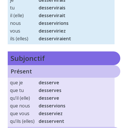
je
desservirais
tu
desservirais
il (elle)
desservirait
nous
desservirions
vous
desserviriez
ils (elles)
desserviraient
subjonctif
Présent
que je
desserve
que tu
desserves
qu’il (elle)
desserve
que nous
desservions
que vous
desserviez
qu’ils (elles)
desservent