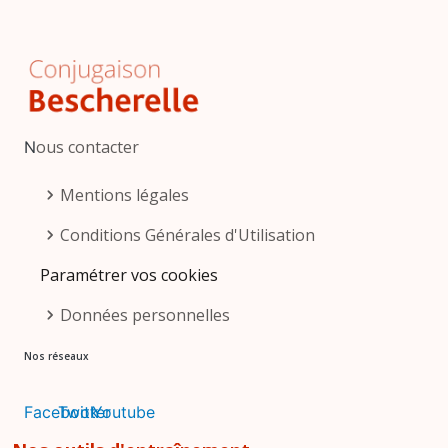
ous contacter
N
Pied de page
Mentions légales
Conditions Générales d'Utilisation
Paramétrer vos cookies
Données personnelles
Nos réseaux
Facebook
Twitter
Youtube