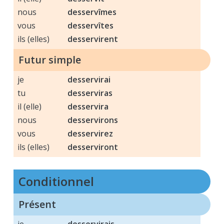
nous
desservîmes
vous
desservîtes
ils (elles)
desservirent
Futur simple
je
desservirai
tu
desserviras
il (elle)
desservira
nous
desservirons
vous
desservirez
ils (elles)
desserviront
conditionnel
Présent